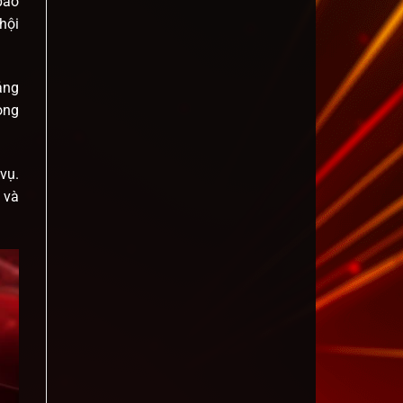
bảo
hội
ảng
ọng
vụ.
 và