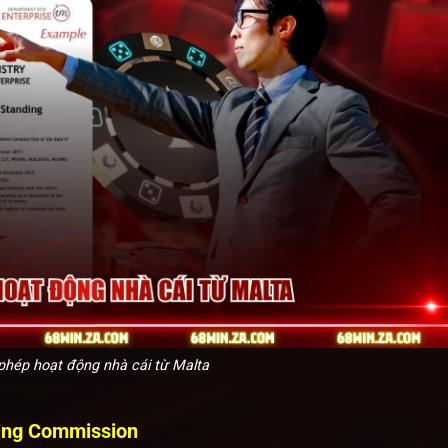
phép hoạt động nhà cái từ Malta
ling Commission