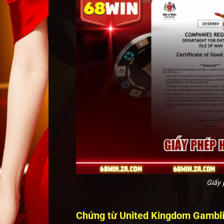
Giấy 
Chứng từ United Kingdom Gamb