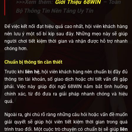
>>>Xem thêm:
Giới Thiệu 68WIN
– Toàn
Bộ Thông Tin Nền Tảng Uy Tín
Để việc kết nối đạt hiệu quả cao nhất, hội viên khách hàng
nên lưu ý một số bí kíp sau đây. Những mẹo này sẽ giúp
người chơi tiết kiệm thời gian và nhận được hỗ trợ nhanh
chóng hơn.
Chuẩn bị thông tin cần thiết
Trước khi
liên hệ
, hội viên khách hàng nên chuẩn bị đầy đủ
thông tin tài khoản, số giao dịch hoặc chi tiết vấn đề gặp
phải. Việc này giúp đội ngũ 68WIN nắm bắt tình huống
chính xác, từ đó đưa ra giải pháp nhanh chóng và hiệu
quả.
Ngoài ra, ghi chú rõ ràng những câu hỏi hoặc vấn đề muốn
giải quyết sẽ giúp hội viên tiết kiệm thời gian trong quá
trình trao đổi. Một cuộc trò chuyện có chuẩn bị sẽ giúp
liên