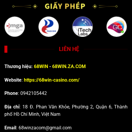
LIÊN HỆ
Thương hiệu:
68WIN
-
68WIN.ZA.COM
Website
:
https://68win-casino.com/
Phone
: 0942105442
Địa chỉ
: 18 Đ. Phan Văn Khỏe, Phường 2, Quận 6, Thành
phố Hồ Chí Minh, Việt Nam
Email
:
68winzacom@gmail.com