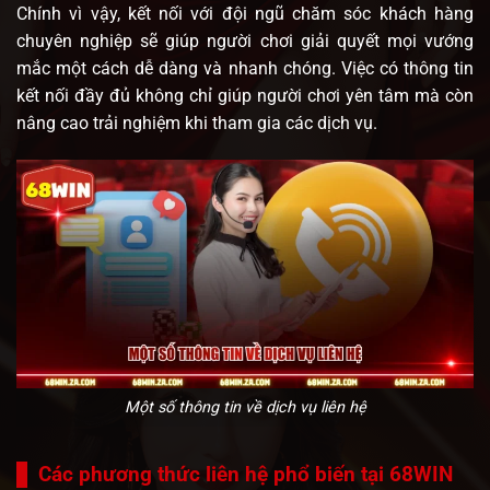
Chính vì vậy, kết nối với đội ngũ chăm sóc khách hàng
chuyên nghiệp sẽ giúp người chơi giải quyết mọi vướng
mắc một cách dễ dàng và nhanh chóng. Việc có thông tin
kết nối đầy đủ không chỉ giúp người chơi yên tâm mà còn
nâng cao trải nghiệm khi tham gia các dịch vụ.
Một số thông tin về dịch vụ liên hệ
Các phương thức liên hệ phổ biến tại 68WIN