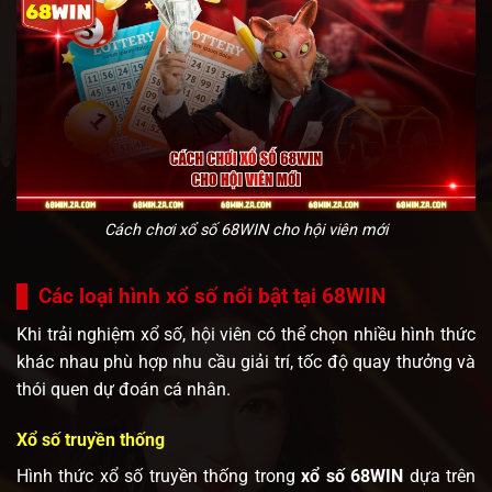
Cách chơi xổ số 68WIN cho hội viên mới
Các loại hình xổ số nổi bật tại 68WIN
Khi trải nghiệm xổ số, hội viên có thể chọn nhiều hình thức
khác nhau phù hợp nhu cầu giải trí, tốc độ quay thưởng và
thói quen dự đoán cá nhân.
Xổ số truyền thống
Hình thức xổ số truyền thống trong
xổ số 68WIN
dựa trên