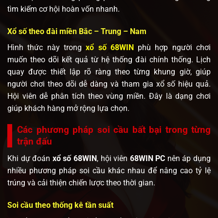
tìm kiếm cơ hội hoàn vốn nhanh.
Xổ số theo đài miền Bắc – Trung – Nam
Hình thức này trong
xổ số 68WIN
phù hợp người chơi
muốn theo dõi kết quả từ hệ thống đài chính thống. Lịch
quay được thiết lập rõ ràng theo từng khung giờ, giúp
người chơi theo dõi dễ dàng và tham gia xổ số hiệu quả.
Hội viên dễ phân tích theo vùng miền. Đây là dạng chơi
giúp khách hàng mở rộng lựa chọn.
Các phương pháp soi cầu bất bại trong từng
trận đấu
Khi dự đoán
xổ số 68WIN
, hội viên
68WIN PC
nên áp dụng
nhiều phương pháp soi cầu khác nhau để nâng cao tỷ lệ
trúng và cải thiện chiến lược theo thời gian.
Soi cầu theo thống kê tần suất