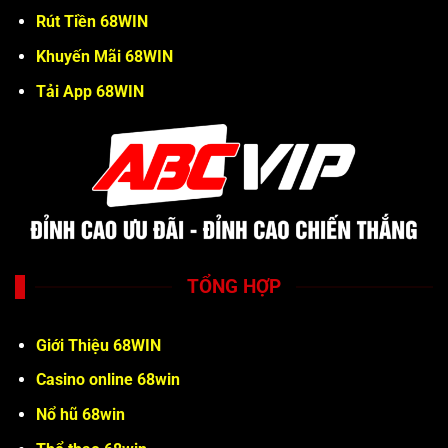
Rút Tiền 68WIN
Khuyến Mãi 68WIN
Tải App 68WIN
TỔNG HỢP
Giới Thiệu 68WIN
Casino online 68win
Nổ hũ 68win