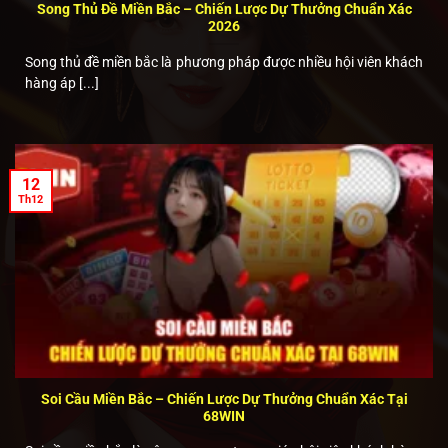
Song Thủ Đề Miền Bắc – Chiến Lược Dự Thưởng Chuẩn Xác
2026
Song thủ đề miền bắc là phương pháp được nhiều hội viên khách
hàng áp [...]
12
Th12
Soi Cầu Miền Bắc – Chiến Lược Dự Thưởng Chuẩn Xác Tại
68WIN