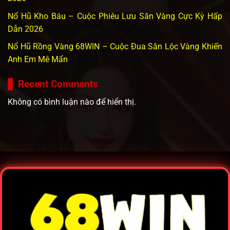
Nổ Hũ Kho Báu – Cuộc Phiêu Lưu Săn Vàng Cực Kỳ Hấp
Dẫn 2026
Nổ Hũ Rồng Vàng 68WIN – Cuộc Đua Săn Lộc Vàng Khiến
Anh Em Mê Mẩn
Recent Comments
Không có bình luận nào để hiển thị.