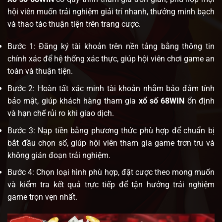
hội viên muốn trải nghiệm giải trí nhanh, thưởng minh bạch
và thao tác thuận tiện trên trang cược.
Bước 1: Đăng ký tài khoản trên nền tảng bằng thông tin
chính xác để hệ thống xác thực, giúp hội viên chơi game an
toàn và thuận tiện.
Bước 2: Hoàn tất xác minh tài khoản nhằm bảo đảm tính
bảo mật, giúp khách hàng tham gia
xổ số 68WIN
ổn định
và hạn chế rủi ro khi giao dịch.
Bước 3: Nạp tiền bằng phương thức phù hợp để chuẩn bị
bắt đầu chọn số, giúp hội viên tham gia game trơn tru và
không gián đoạn trải nghiệm.
Bước 4: Chọn loại hình phù hợp, đặt cược theo mong muốn
và kiểm tra kết quả trực tiếp để tận hưởng trải nghiệm
game trọn vẹn nhất.