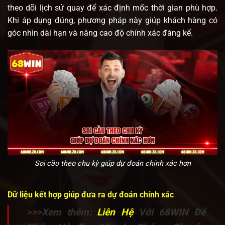
theo dõi lịch sử quay để xác định mốc thời gian phù hợp.
Khi áp dụng đúng, phương pháp này giúp khách hàng có
góc nhìn dài hạn và nâng cao độ chính xác đáng kể.
Soi cầu theo chu kỳ giúp dự đoán chính xác hơn
Dữ liệu kết hợp giúp đưa ra dự đoán chính xác
>>>Xem thêm:
Liên Hệ
Với 68WIN Để