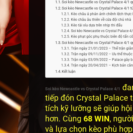
Soi kèo Newcastle vs Crystal Palace 4/1 
Soi kèo Newcastle vs Crystal Palace 4/1 t
Kèo châu á phản ánh chênh lệch thực 
Kèo châu âu thiên về cửa đội chủ nhà
Kèo tài xỉu dựa trên nhịp thi đấu
Soi kèo Newcastle vs Crystal Palace 4
Kèo phạt góc phụ thuộc biên độ tấn c
Soi kèo Newcastle vs Crystal Palace 4/1 q
Trận ngày 21/01/2023 – Thế trận giằ
Trận ngày 09/11/2022 – Ưu thế thuộc
Trận ngày 03/09/2022 – Palace gây b
Trận ngày 20/04/2021 – Kịch bản căn
Kết luận
đan
Soi kèo Newcastle vs Crystal Palace 4/1
tiếp đón Crystal Palace 
tích kỹ lưỡng sẽ giúp hộ
hơn. Cùng
68 WIN
, ngườ
và lựa chọn kèo phù hợp