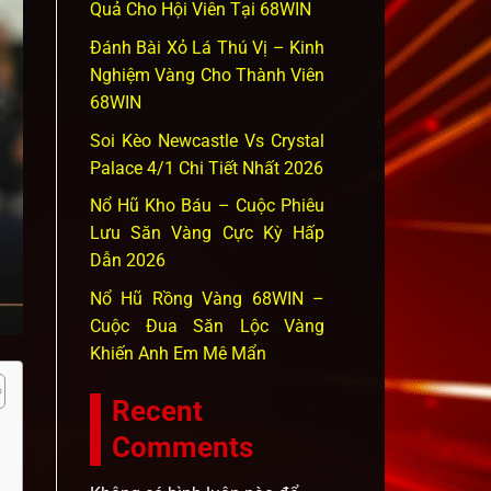
Quả Cho Hội Viên Tại 68WIN
Đánh Bài Xỏ Lá Thú Vị – Kinh
Nghiệm Vàng Cho Thành Viên
68WIN
Soi Kèo Newcastle Vs Crystal
Palace 4/1 Chi Tiết Nhất 2026
Nổ Hũ Kho Báu – Cuộc Phiêu
Lưu Săn Vàng Cực Kỳ Hấp
Dẫn 2026
Nổ Hũ Rồng Vàng 68WIN –
Cuộc Đua Săn Lộc Vàng
Khiến Anh Em Mê Mẩn
Recent
Comments