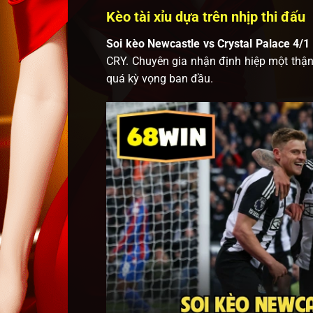
Kèo tài xỉu dựa trên nhịp thi đấu
Soi kèo Newcastle vs Crystal Palace 4/1
CRY. Chuyên gia nhận định hiệp một thận
quá kỳ vọng ban đầu.