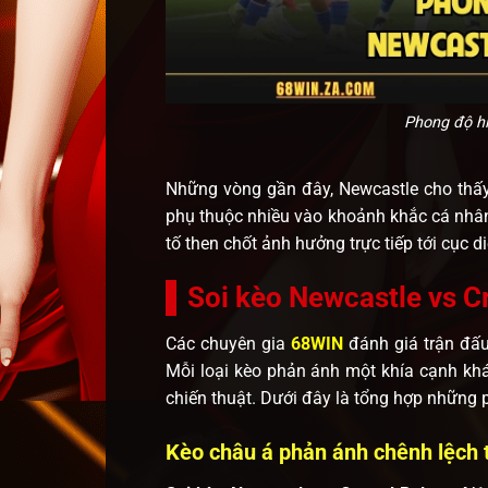
Phong độ hi
Những vòng gần đây, Newcastle cho thấy 
phụ thuộc nhiều vào khoảnh khắc cá nhân, 
tố then chốt ảnh hưởng trực tiếp tới cục di
Soi kèo Newcastle vs Cr
Các chuyên gia
68WIN
đánh giá trận đấu 
Mỗi loại kèo phản ánh một khía cạnh khá
chiến thuật. Dưới đây là tổng hợp những ph
Kèo châu á phản ánh chênh lệch 