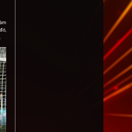
làm
đó,
.