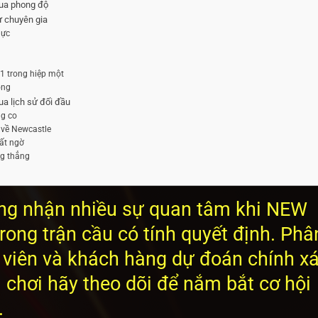
qua phong độ
ừ chuyên gia
lực
/1 trong hiệp một
ông
ua lịch sử đối đầu
ng co
 về Newcastle
ất ngờ
g thẳng
g nhận nhiều sự quan tâm khi NEW
trong trận cầu có tính quyết định. Phâ
i viên và khách hàng dự đoán chính x
i chơi hãy theo dõi để nắm bắt cơ hội
.