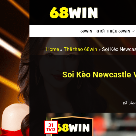
Chuyển
đến
nội
dung
68WIN
GIỚI THIỆU 68WIN
Home
»
Thể thao 68win
»
Soi Kèo Newcast
Soi Kèo Newcastle V
ĐÃ ĐĂ
31
Th12