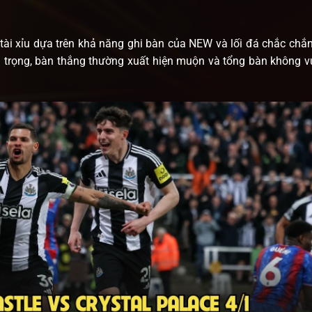
tài xỉu dựa trên khả năng ghi bàn của NEW và lối đá chắc chắn
 trọng, bàn thắng thường xuất hiện muộn và tổng bàn không v