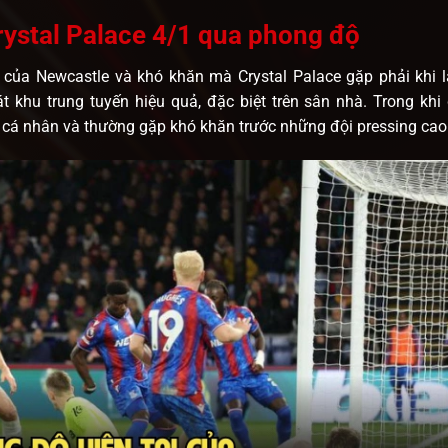
rystal Palace 4/1 qua phong độ
của Newcastle và khó khăn mà Crystal Palace gặp phải khi 
 khu trung tuyến hiệu quả, đặc biệt trên sân nhà. Trong khi 
 cá nhân và thường gặp khó khăn trước những đội pressing cao