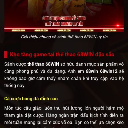
Giới thiệu chung về sảnh thể thao 68WIN uy tín
Kho tàng game tại thể thao 68WIN đặc sắc
Sảnh cược
thể thao 68WIN
sở hữu danh mục sản phẩm vô
cùng phong phú và đa dạng. Anh em
68win 68win12
sẽ
không bao giờ cảm thấy nhàm chán khi truy cập vào hệ
thống này.
Cá cược bóng đá đỉnh cao
Môn túc cầu giáo luôn thu hút lượng lớn người hâm mộ
tham gia đặt cược. Hàng ngàn trận đấu kịch tính diễn ra
mỗi tuần mang lại cảm xúc vỡ òa. Bạn có thể lựa chọn kèo