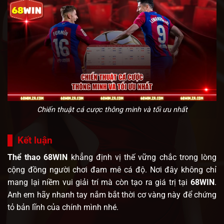
Chiến thuật cá cược thông minh và tối ưu nhất
Kết luận
Thể thao 68WIN
khẳng định vị thế vững chắc trong lòng
cộng đồng người chơi đam mê cá độ. Nơi đây không chỉ
mang lại niềm vui giải trí mà còn tạo ra giá trị tại
68WIN
.
Anh em hãy nhanh tay nắm bắt thời cơ vàng này để chứng
tỏ bản lĩnh của chính mình nhé.