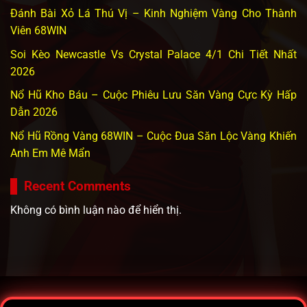
Đánh Bài Xỏ Lá Thú Vị – Kinh Nghiệm Vàng Cho Thành
Viên 68WIN
Soi Kèo Newcastle Vs Crystal Palace 4/1 Chi Tiết Nhất
2026
Nổ Hũ Kho Báu – Cuộc Phiêu Lưu Săn Vàng Cực Kỳ Hấp
Dẫn 2026
Nổ Hũ Rồng Vàng 68WIN – Cuộc Đua Săn Lộc Vàng Khiến
Anh Em Mê Mẩn
Recent Comments
Không có bình luận nào để hiển thị.