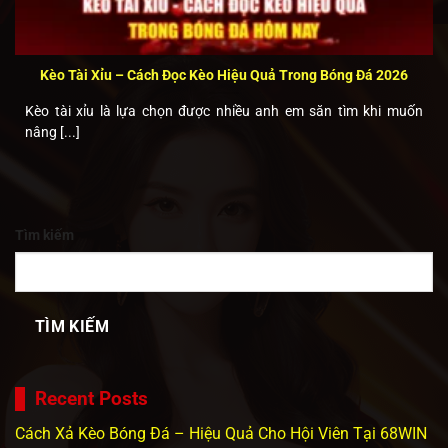
Kèo Tài Xỉu – Cách Đọc Kèo Hiệu Quả Trong Bóng Đá 2026
Kèo tài xỉu là lựa chọn được nhiều anh em săn tìm khi muốn
nâng [...]
Tìm kiếm
TÌM KIẾM
Recent Posts
Cách Xả Kèo Bóng Đá – Hiệu Quả Cho Hội Viên Tại 68WIN