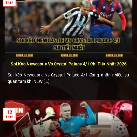
Th12
Soi Kèo Newcastle Vs Crystal Palace 4/1 Chi Tiết Nhất 2026
Soi kèo Newcastle vs Crystal Palace 4/1 đang nhận nhiều sự
quan tâm khi NEW [...]
12
Th12