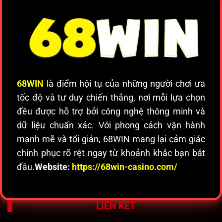
68WIN
là điểm hội tụ của những người chơi ưa
tốc độ và tư duy chiến thắng, nơi mỗi lựa chọn
đều được hỗ trợ bởi công nghệ thông minh và
dữ liệu chuẩn xác. Với phong cách vận hành
mạnh mẽ và tối giản, 68WIN mang lại cảm giác
chinh phục rõ rệt ngay từ khoảnh khắc bạn bắt
đầu.
Website:
https://68win-casino.com/
LIÊN KẾT